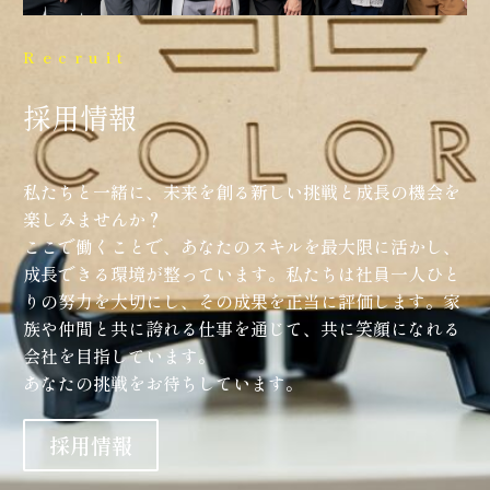
Recruit
採用情報
私たちと一緒に、未来を創る新しい挑戦と成長の機会を
楽しみませんか？
ここで働くことで、あなたのスキルを最大限に活かし、
成長できる環境が整っています。私たちは社員一人ひと
りの努力を大切にし、その成果を正当に評価します。家
族や仲間と共に誇れる仕事を通じて、共に笑顔になれる
会社を目指しています。
あなたの挑戦をお待ちしています。
採用情報