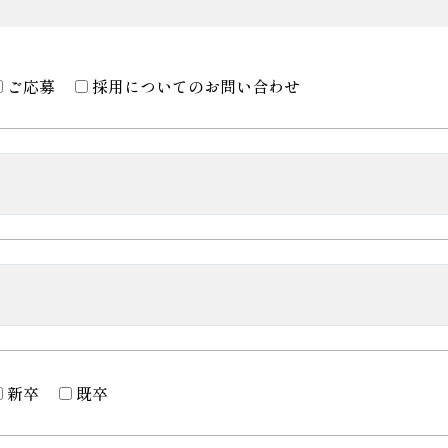
なく当個人情報を第三者に提供することはありません。
ご応募
採用についてのお問い合わせ
すが、委託にあたっては、委託先における個人情報の安全管理
訂正・追加または削除、利用の停止・消去および第三者への提
情報苦情及び相談窓口」で受け付けます。
＞
新卒
既卒
回答ができない場合があります。