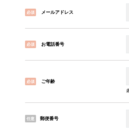
＜応募書類の取扱いについて＞
メールアドレス
必須
・ご提出いただいた履歴書、職務経歴書等の応
・応募書類は厳重に管理し、採用に至らなかっ
・応募書類は返却いたしませんので、あらかじ
お電話番号
必須
＜個人情報保護管理者＞
会社名：COLORS株式会社
Eメールアドレス：info@colors-pro.co.jp
ご年齢
必須
郵便番号
任意