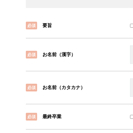
＜第三者提供＞
・法令に基づく場合を除いて、ご本人様の同意
要旨
必須
＜委託＞
・当個人情報の取扱いを委託することがありま
お名前（漢字）
必須
な監督を行います。
＜開示等のお求め＞
・当個人情報の利用目的の通知、開示、内容の
お名前（カタカナ）
必須
けております。開示等の求めは、以下の「個人
＜個人情報をご入力するにあたっての注意事項
最終卒業
必須
・必要事項が記載されていない場合、最適なご