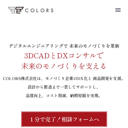
デジタルエンジニアリングで
未来のモノづくりを革新
3DCADとDXコンサルで
未来のモノづくりを支える
C
O
L
O
R
S
株
式
会
社
は
、
モ
ノ
づ
く
り
企
業
の
D
X
化
と
商
品
開
発
を
支
援
。
設
計
か
ら
製
造
ま
で
一
貫
し
て
サ
ポ
ー
ト
し
、
品
質
向
上
、
コ
ス
ト
削
減
、
納
期
短
縮
を
実
現
。
１分で完了！相談フォームへ