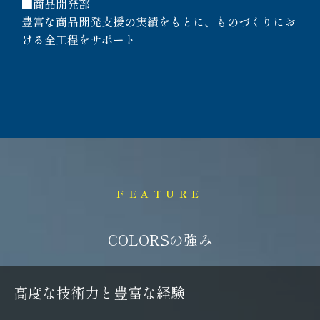
■商品開発部
豊富な商品開発支援の実績をもとに、ものづくりにお
ける全工程をサポート
FEATURE
C
O
L
O
R
S
の
強
み
高
度
な
技
術
力
と
豊
富
な
経
験