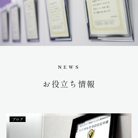
NEWS
お
役
立
ち
情
報
ブログ