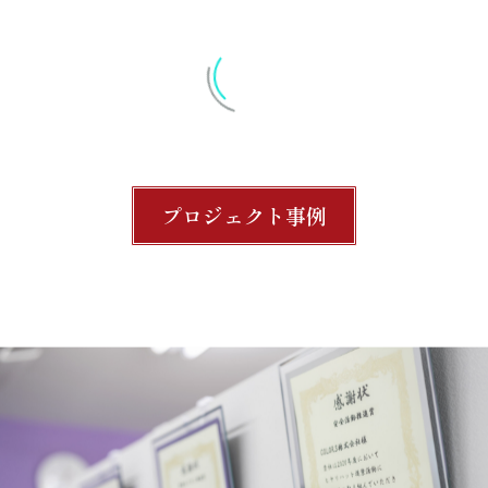
1
8
3
プロジェクト事例
社(累計)